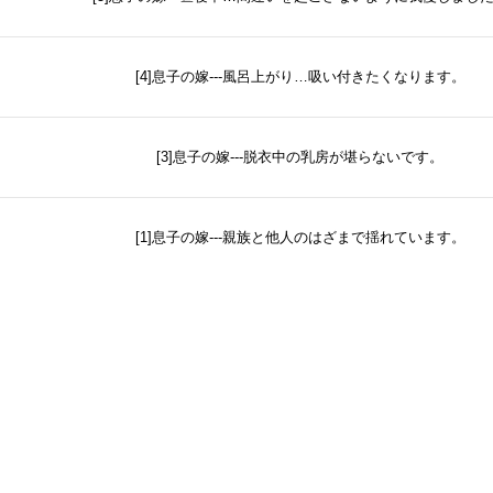
[4]息子の嫁---風呂上がり…吸い付きたくなります。
[3]息子の嫁---脱衣中の乳房が堪らないです。
[1]息子の嫁---親族と他人のはざまで揺れています。