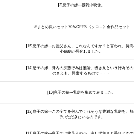
[2]息子の嫁---授乳中映像。
※まとめ買いセット70％OFF※《クロコ》全作品セット
[15]息子の嫁---お義父さん、これなんですか？と言われ、持病
心臓病が悪化しました。
[14]息子の嫁---身内の痴態行為は無論、覗き見という行為その
のさえも、興奮するもので・・・
[13]息子の嫁---乳房を集めてみました。
[12]息子の嫁---この全てを包んでくれそうな豊満な乳房を、無
でいただきたいものです。
[11]息子の嫁---息子では物足りのか。申し訳無さと手ほどきの