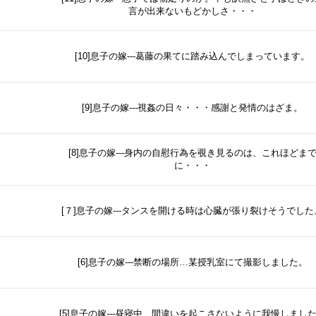
言が出来ないもどかしさ・・・
[10]息子の嫁---葛藤の果てに踏み込んでしまっています。
[9]息子の嫁---視姦の日々・・・感謝と発情のはざま。
[8]息子の嫁---身内の自慰行為を覗き見るのは、これほどま
に・・・
[７]息子の嫁---タンスを開ける時は心臓が張り裂けそうでした
[6]息子の嫁---禁断の場所…某授乳室にて撮影しました。
[5]息子の嫁---昼寝中…間違いを起こさないように我慢しまし